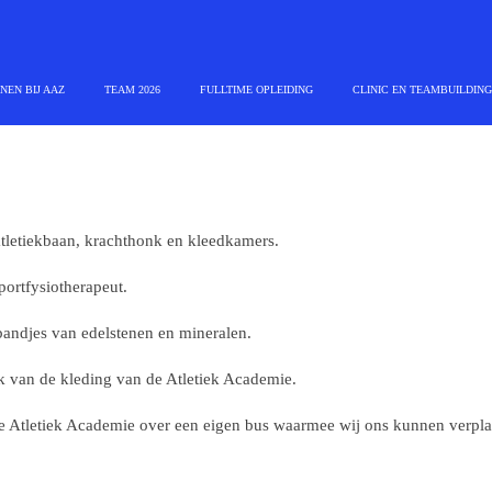
NEN BIJ AAZ
TEAM 2026
FULLTIME OPLEIDING
CLINIC EN TEAMBUILDING
atletiekbaan, krachthonk en kleedkamers.
ortfysiotherapeut.
bandjes van edelstenen en mineralen.
k van de kleding van de Atletiek Academie.
e Atletiek Academie over een eigen bus waarmee wij ons kunnen verplaat