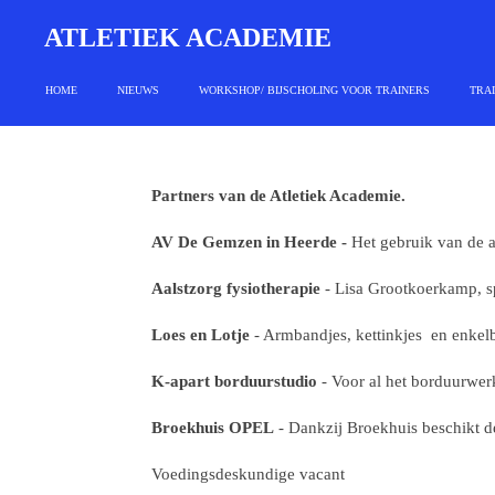
Ga
ATLETIEK ACADEMIE
direct
naar
HOME
NIEUWS
WORKSHOP/ BIJSCHOLING VOOR TRAINERS
TRAI
de
hoofdinhoud
Partners van de Atletiek Academie.
AV De Gemzen in Heerde -
Het gebruik van de 
Aalstzorg fysiotherapie
- Lisa Grootkoerkamp, sp
Loes en Lotje
- Armbandjes, kettinkjes en enkel
K-apart borduurstudio
- Voor al het borduurwer
Broekhuis OPEL
- Dankzij Broekhuis beschikt d
Voedingsdeskundige vacant