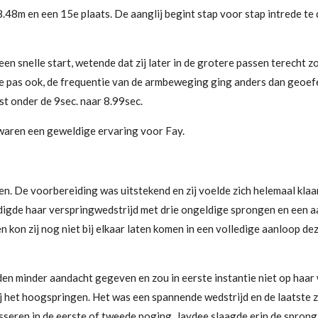
8.48m en een 15e plaats. De aanglij begint stap voor stap intrede te
een snelle start, wetende dat zij later in de grotere passen terech
de pas ook, de frequentie van de armbeweging ging anders dan geoef
t onder de 9sec. naar 8.99sec.
aren een geweldige ervaring voor Fay.
n. De voorbereiding was uitstekend en zij voelde zich helemaal klaa
ndigde haar verspringwedstrijd met drie ongeldige sprongen en een a
on zij nog niet bij elkaar laten komen in een volledige aanloop de
n minder aandacht gegeven en zou in eerste instantie niet op haar w
ij het hoogspringen. Het was een spannende wedstrijd en de laatst
seren in de eerste of tweede poging. Jaydee slaagde erin de sprong 