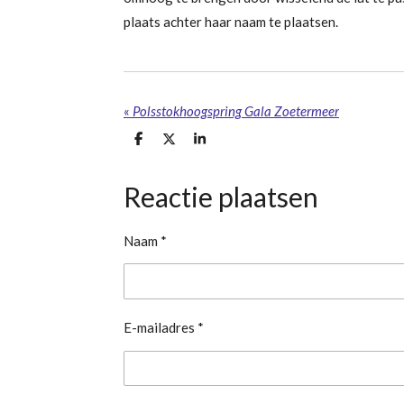
plaats achter haar naam te plaatsen.
«
Polsstokhoogspring Gala Zoetermeer
D
D
S
e
e
h
l
e
a
e
l
r
Reactie plaatsen
n
e
Naam *
E-mailadres *