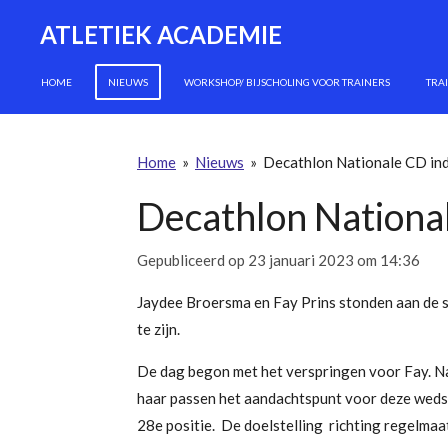
Ga
ATLETIEK ACADEMIE
direct
naar
HOME
NIEUWS
WORKSHOP/ BIJSCHOLING VOOR TRAINERS
TRA
de
hoofdinhoud
Home
»
Nieuws
»
Decathlon Nationale CD in
Decathlon Nationa
Gepubliceerd op 23 januari 2023 om 14:36
Jaydee Broersma en Fay Prins stonden aan de s
te zijn.
De dag begon met het verspringen voor Fay. Na
haar passen het aandachtspunt voor deze wedstr
28e positie. De doelstelling richting regelmaa