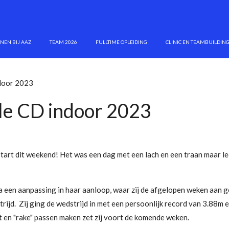
INEN BIJ AAZ
TEAM 2026
FULLTIME OPLEIDING
CLINIC EN TEAMBUILDIN
door 2023
le CD indoor 2023
tart dit weekend! Het was een dag met een lach en een traan maar 
 een aanpassing in haar aanloop, waar zij de afgelopen weken aan g
ijd. Zij ging de wedstrijd in met een persoonlijk record van 3.88m 
t en "rake" passen maken zet zij voort de komende weken.