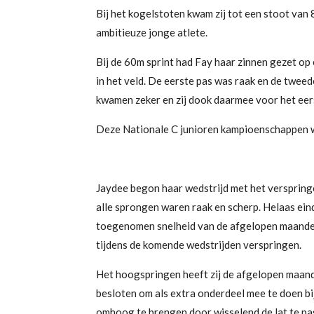
Bij het kogelstoten kwam zij tot een stoot van 
ambitieuze jonge atlete.
Bij de 60m sprint had Fay haar zinnen gezet op 
in het veld. De eerste pas was raak en de twee
kwamen zeker en zij dook daarmee voor het eers
Deze Nationale C junioren kampioenschappen w
Jaydee begon haar wedstrijd met het verspringe
alle sprongen waren raak en scherp. Helaas ei
toegenomen snelheid van de afgelopen maanden k
tijdens de komende wedstrijden verspringen.
Het hoogspringen heeft zij de afgelopen maande
besloten om als extra onderdeel mee te doen b
omhoog te brengen door wisselend de lat te pas