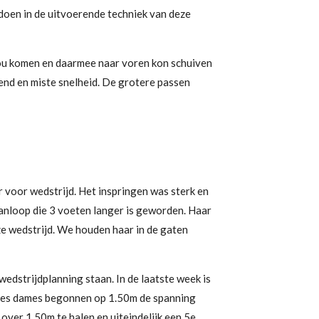
 doen in de uitvoerende techniek van deze
t zou komen en daarmee naar voren kon schuiven
end en miste snelheid. De grotere passen
r voor wedstrijd. Het inspringen was sterk en
anloop die 3 voeten langer is geworden. Haar
ze wedstrijd. We houden haar in de gaten
edstrijdplanning staan. In de laatste week is
e zes dames begonnen op 1.50m de spanning
over 1.50m te halen en uiteindelijk een 5e