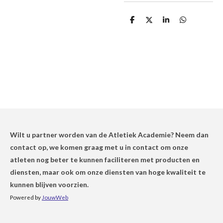
D
D
S
D
e
e
h
e
l
e
a
l
e
l
r
e
n
e
n
Wilt u partner worden van de Atletiek Academie? Neem dan
contact op, we komen graag met u in contact om onze
atleten nog beter te kunnen faciliteren met producten en
diensten, maar ook om onze diensten van hoge kwaliteit te
kunnen blijven voorzien.
Powered by
JouwWeb