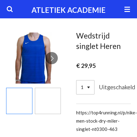
Ga
ATLETIEK ACADEMIE
direct
naar
de
Wedstrijd
hoofdinhoud
singlet Heren
€ 29,95
Uitgeschakeld
https://top4running.nl/p/nike-
men-stock-dry-miler-
singlet-nt0300-463